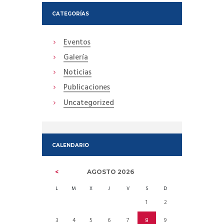
CATEGORÍAS
Eventos
Galería
Noticias
Publicaciones
Uncategorized
CALENDARIO
AGOSTO
2026
L
M
X
J
V
S
D
1
2
3
4
5
6
7
8
9