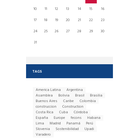
10
11
12
13
14
15
16
17
18
19
20
21
22
23
24
25
26
27
28
29
30
31
TAGS
America Latina
Argentina
Asamblea
Bolivia
Brasil
Brasilia
Buenos Aires
Caribe
Colombia
construccion
Construction
Costa Rica
Cuba
Córdoba
España
Europe
fecons
Habana
Lima
Madrid
Panamá
Perú
Slovenia
Sostenibilidad
Upadi
Varadero