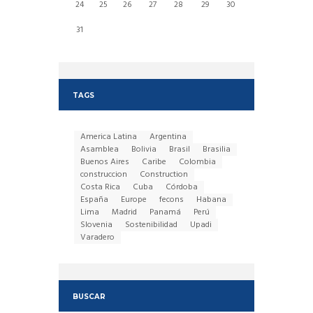
24
25
26
27
28
29
30
31
TAGS
America Latina
Argentina
Asamblea
Bolivia
Brasil
Brasilia
Buenos Aires
Caribe
Colombia
construccion
Construction
Costa Rica
Cuba
Córdoba
España
Europe
fecons
Habana
Lima
Madrid
Panamá
Perú
Slovenia
Sostenibilidad
Upadi
Varadero
BUSCAR