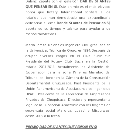
Dalenz Zapata con el galardón
DAR DE SI ANTES
QUE PENSAR EN SI.
Este premio es el más elevado
honor que Rotary International confiere a los
rotarios que han demostrado una extraordinaria
dedicación al lema
Dar de Sí antes de Pensar en Sí,
aportando su tiempo y talento para ayudar a los
menos favorecidos.
María Teresa Dalenz es Ingeniera Civil graduada de
la Universidad Técnica de Oruro, en 1984. Después de
ocupar diversos cargos en el Club Sucre fue
Presidente del Rotary Club Sucre en la Gestión
rotaria 2013-2014. Actualmente, es Asistente del
Gobernador para la zona IV y es Miembro del
Tribunal de Honor en la Cámara de la Construcción
Departamental Chuquisaca. Past Presidente de la
Unión Panamericana de Asociaciones de Ingenieros
UPADI. Presidente de la Federación de Empresarios
Privados de Chuquisaca. Directora y representante
legal de la Fundación Amazonia con los hogares en
desventaja social Mallorca, Lusavi y Misquiwasi
desde 2009 a la fecha.
PREMIO
DAR DE SI ANTES QUE PENSAR EN SI