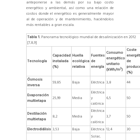
anteponerse a las demás por su bajo costo
energético y ambiental, así como una relación de
costos donde el energético es generalmente mayor
al de operación y de mantenimiento, haciéndolos
más rentables a gran escala.
Tabla 1.
Panorama tecnológico mundial de desalinización en 2012
[7,8,9]
Coste
Consumo
Capacidad
Huella
Fuentes
energét
energético
Tecnología
instalada
ecológica
de
de
unitario
(%)
relativa
energía
produc
3
(kWh/m
)
(%)
Ósmosis
59,85
Baja
Eléctrica
3,8
44
inversa
Eléctrica
Evaporación
25,99
Media
y
6,5
50
multietapa
calórica
Eléctrica
Destilación
8,2
Media
y
3,7
50
multietapa
calórica
Electrodiálisis
3,53
Baja
Eléctrica
12,4
30
Solar,