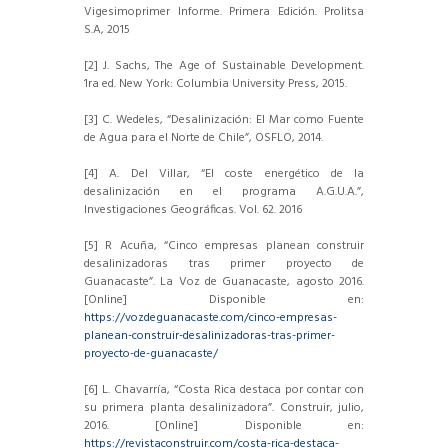
Vigesimoprimer Informe. Primera Edición. Prolitsa
S.A, 2015
[2] J. Sachs, The Age of Sustainable Development.
1ra ed. New York: Columbia University Press, 2015.
[3] C. Wedeles, “Desalinización: El Mar como Fuente
de Agua para el Norte de Chile”, OSFLO, 2014.
[4] A. Del Villar, “El coste energético de la
desalinización en el programa A.G.U.A.”,
Investigaciones Geográficas. Vol. 62. 2016
[5] R Acuña, “Cinco empresas planean construir
desalinizadoras tras primer proyecto de
Guanacaste”. La Voz de Guanacaste, agosto 2016.
[Online] Disponible en:
https://vozdeguanacaste.com/cinco-empresas-
planean-construir-desalinizadoras-tras-primer-
proyecto-de-guanacaste/
[6] L. Chavarría, “Costa Rica destaca por contar con
su primera planta desalinizadora”. Construir, julio,
2016. [Online] Disponible en:
https://revistaconstruir.com/costa-rica-destaca-