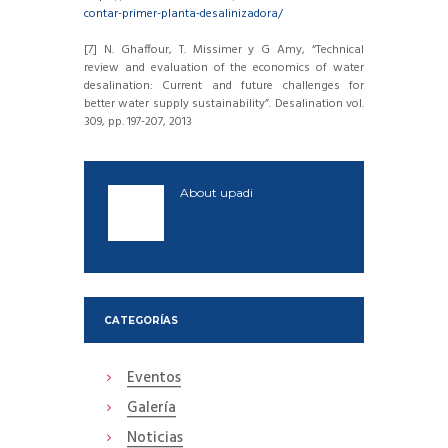
contar-primer-planta-desalinizadora/
[7] N. Ghaffour, T. Missimer y G Amy, “Technical
review and evaluation of the economics of water
desalination: Current and future challenges for
better water supply sustainability”. Desalination vol.
309, pp. 197-207, 2013
About
upadi
CATEGORÍAS
Eventos
Galería
Noticias