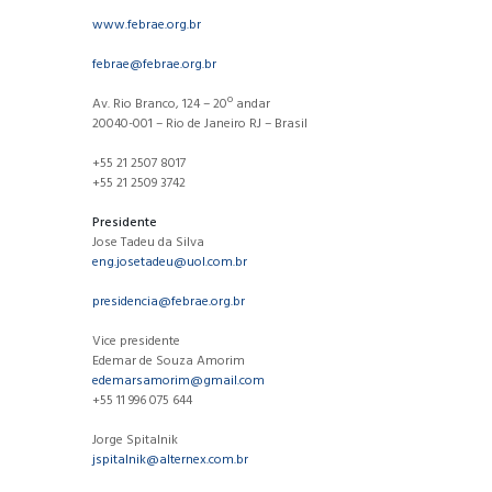
www.febrae.org.br
febrae@febrae.org.br
Av. Rio Branco, 124 – 20º andar
20040-001 – Rio de Janeiro RJ – Brasil
+55 21 2507 8017
+55 21 2509 3742
Presidente
Jose Tadeu da Silva
eng.josetadeu@uol.com.br
presidencia@febrae.org.br
Vice presidente
Edemar de Souza Amorim
edemarsamorim@gmail.com
+55 11 996 075 644
Jorge Spitalnik
jspitalnik@alternex.com.br