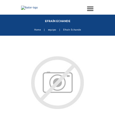
EFRAÍN ECHANDE
Home
equipo
Efraín Echande