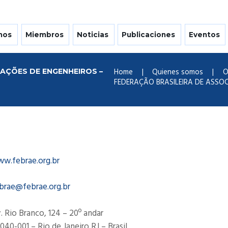
mos
Miembros
Noticias
Publicaciones
Eventos
Home
Quienes somos
O
AÇÕES DE ENGENHEIROS –
FEDERAÇÃO BRASILEIRA DE ASSOCI
w.febrae.org.br
brae@febrae.org.br
. Rio Branco, 124 – 20º andar
040-001 – Rio de Janeiro RJ – Brasil