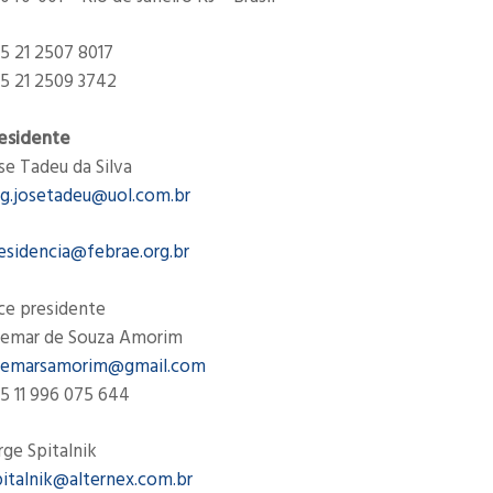
5 21 2507 8017
5 21 2509 3742
esidente
se Tadeu da Silva
g.josetadeu@uol.com.br
esidencia@febrae.org.br
ce presidente
emar de Souza Amorim
emarsamorim@gmail.com
5 11 996 075 644
rge Spitalnik
pitalnik@alternex.com.br