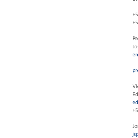
+5
+5
Pr
Jo
en
pr
Vi
Ed
ed
+5
Jo
js