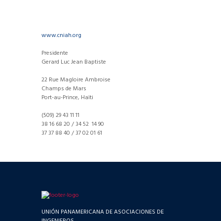
www.cniah.org
Presidente
Gerard Luc Jean Baptiste
22 Rue Magloire Ambroise
Champs de Mars
Port-au-Prince, Haïti
(509) 29 43 11 11
38 16 68 20 / 34 52 14 90
37 37 88 40 / 37 02 01 61
UNIÓN PANAMERICANA DE ASOCIACIONES DE